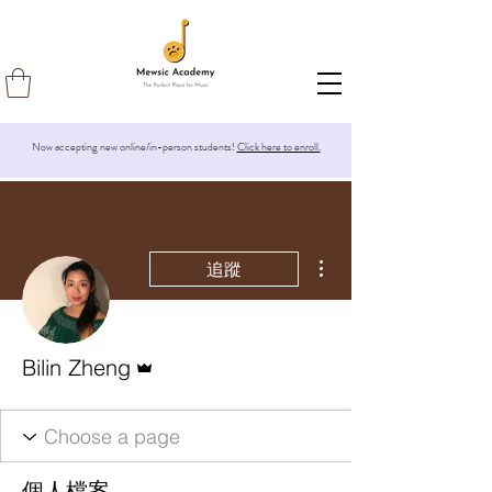
Now accepting new online/in-person students!
Click here to enroll.
更多動作
追蹤
管理員
Bilin Zheng
個人檔案